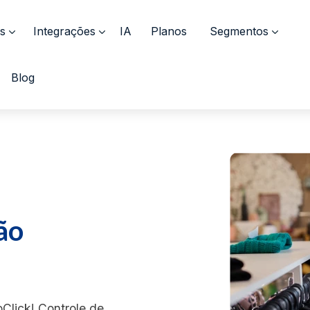
s
Integrações
IA
Planos
Segmentos
Blog
ão
Click! Controle de