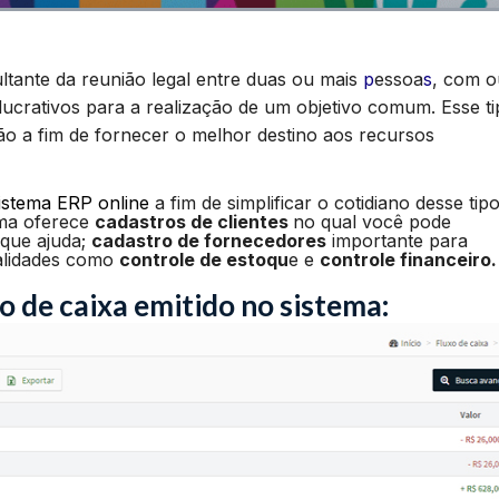
tante da reunião legal entre duas ou mais
p
essoa
s
, com o
 lucrativos para a realização de um objetivo comum. Esse t
ão a fim de fornecer o melhor destino aos recursos
istema ERP online
a fim de simplificar o cotidiano desse tip
ama oferece
cadastros de clientes
no qual você pode
 que ajuda;
cadastro de fornecedores
importante para
nalidades como
controle de estoqu
e e
controle financeiro.
o de caixa emitido no sistema: