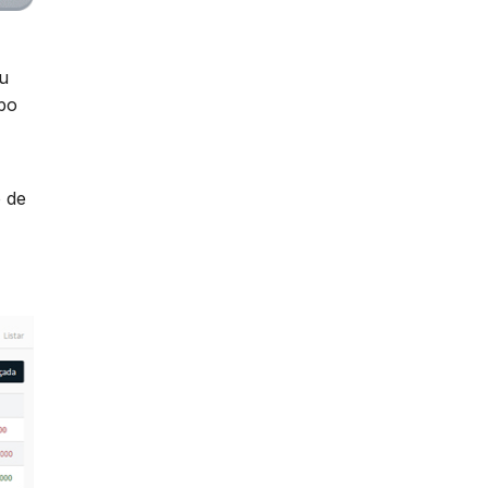
u
ipo
o de