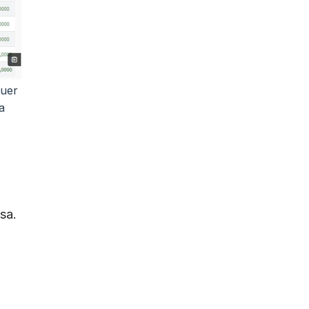
quer
a
sa.