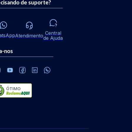
cisando de suporte?
Central
atsApp
Atendimento
de Ajuda
a-nos
ÓTIMO