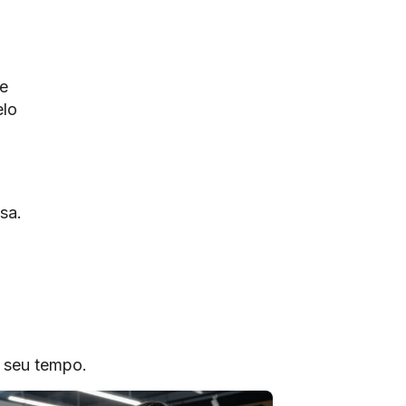
e
elo
sa.
o seu tempo.