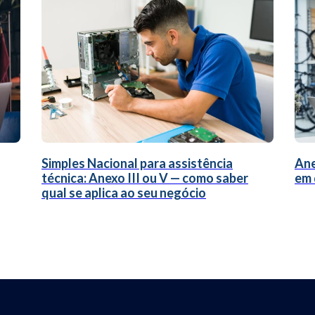
Simples Nacional para assistência
Ane
técnica: Anexo III ou V — como saber
em 
qual se aplica ao seu negócio