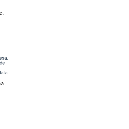
o.
esa.
de
ata.
ma