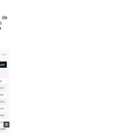
 de
s
a