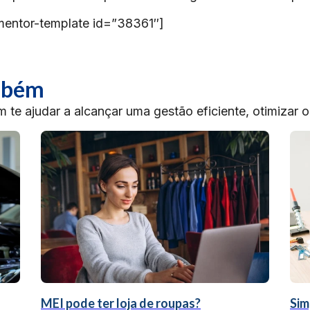
mentor-template id=”38361″]
ambém
te ajudar a alcançar uma gestão eficiente, otimizar 
MEI pode ter loja de roupas?
Sim