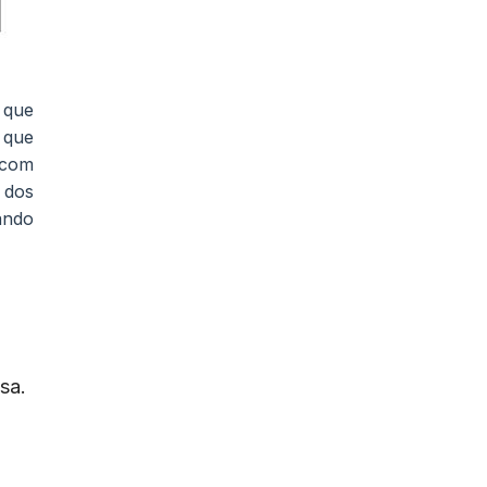
 que
 que
 com
 dos
ando
sa.