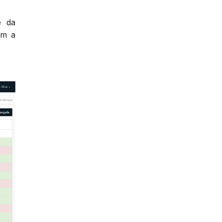
e da
em a