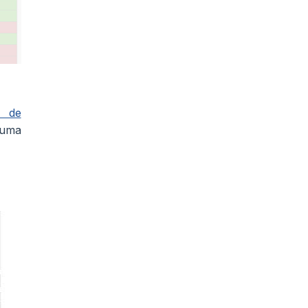
 de
guma