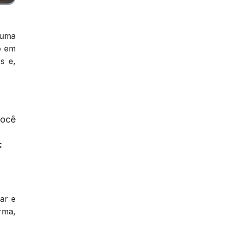
 uma
o em
s e,
você
:
ar e
rma,