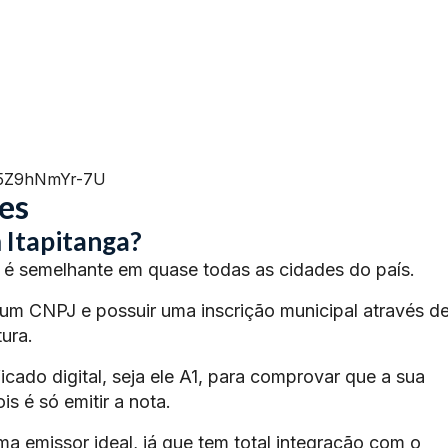
=5Z9hNmYr-7U
es
 Itapitanga?
é semelhante em quase todas as cidades do país.
 um CNPJ e possuir uma inscrição municipal através d
ura.
ficado digital, seja ele A1, para comprovar que a sua
s é só emitir a nota.
ma emissor ideal, já que tem total integração com o