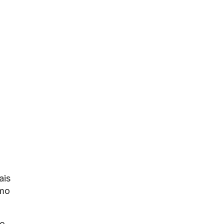
ais
omo
ão