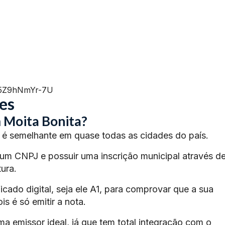
=5Z9hNmYr-7U
es
 Moita Bonita?
é semelhante em quase todas as cidades do país.
 um CNPJ e possuir uma inscrição municipal através d
ura.
ficado digital, seja ele A1, para comprovar que a sua
s é só emitir a nota.
ma emissor ideal, já que tem total integração com o