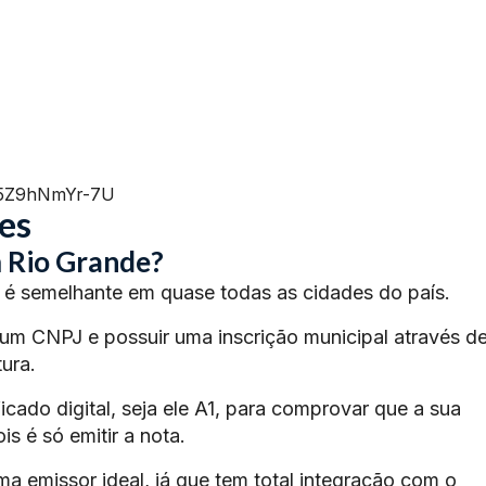
=5Z9hNmYr-7U
es
 Rio Grande?
é semelhante em quase todas as cidades do país.
 um CNPJ e possuir uma inscrição municipal através d
ura.
ficado digital, seja ele A1, para comprovar que a sua
s é só emitir a nota.
ma emissor ideal, já que tem total integração com o