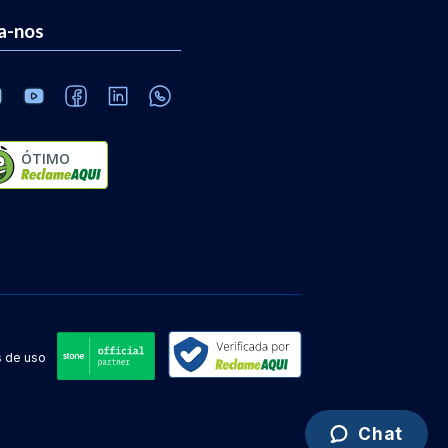
a-nos
ÓTIMO
 de uso
Chat