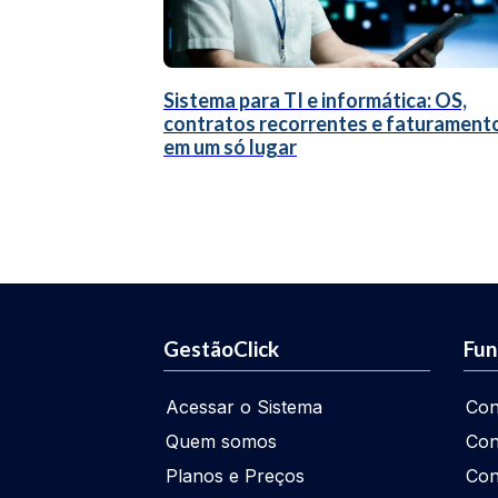
Sistema para TI e informática: OS,
contratos recorrentes e faturament
em um só lugar
GestãoClick
Fun
Acessar o Sistema
Con
Quem somos
Con
Planos e Preços
Con