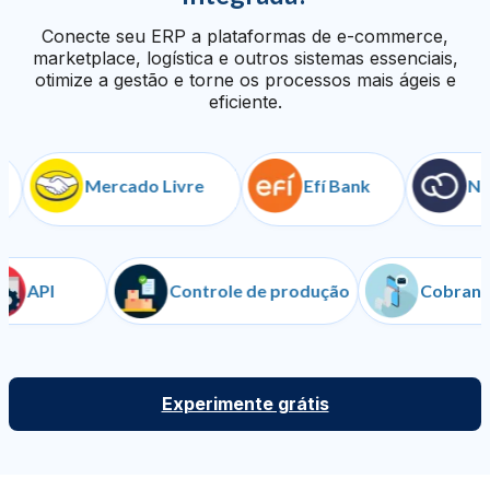
Conecte seu ERP a plataformas de e-commerce,
marketplace, logística e outros sistemas essenciais,
otimize a gestão e torne os processos mais ágeis e
eficiente.
Mercado Livre
Efí Bank
Nuvem
API
Controle de produção
Co
Experimente grátis