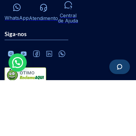
Central
WhatsApp
Atendimento
de Ajuda
Siga-nos
ÓTIMO
Software ERP online | Dê um click e pronto!
20.215.683/0001-01