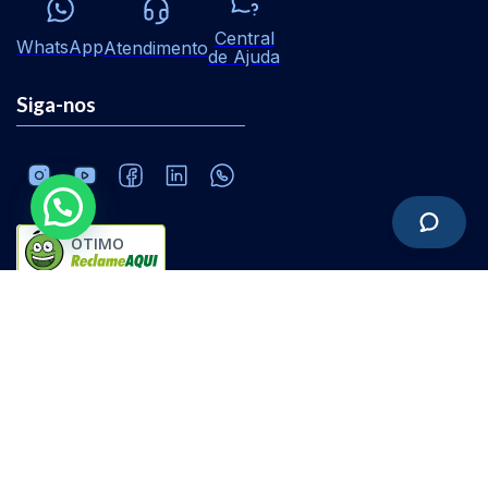
Central
WhatsApp
Atendimento
de Ajuda
Siga-nos
ÓTIMO
Software ERP online | Dê um click e pronto!
20.215.683/0001-01