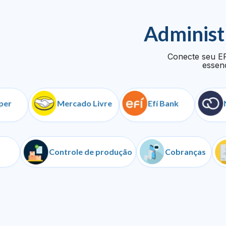
Administ
Conecte seu ER
essenc
Mercado Livre
Efí Bank
Nuvem
API
Controle de produção
Cobranç