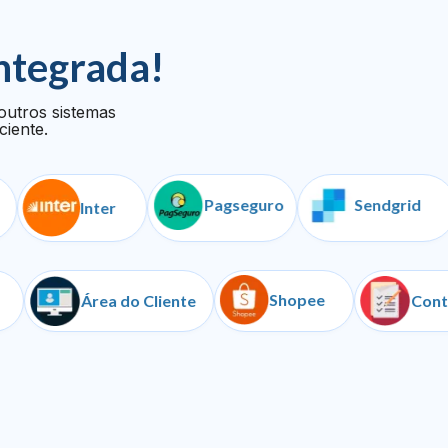
ntegrada!
outros sistemas
ciente.
Pagseguro
Sendgrid
Inter
Shopee
Iugu
Área do Cliente