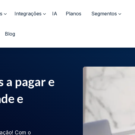
s
Integrações
IA
Planos
Segmentos
Blog
s a pagar e
ade e
ização! Com o