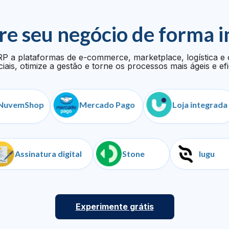
re seu negócio de forma i
P a plataformas de e-commerce, marketplace, logística e 
iais, otimize a gestão e torne os processos mais ágeis e efi
Shop
Mercado Pago
Loja integrada
as
Assinatura digital
Stone
Experimente grátis