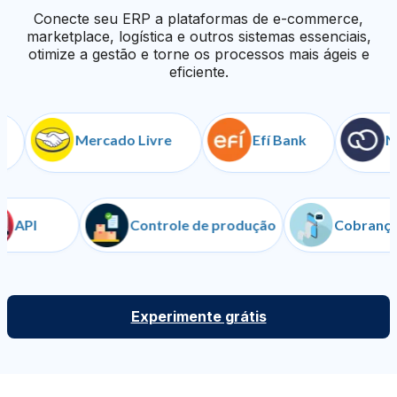
Conecte seu ERP a plataformas de e-commerce,
marketplace, logística e outros sistemas essenciais,
otimize a gestão e torne os processos mais ágeis e
eficiente.
Mercado Livre
Efí Bank
Nuve
API
Controle de produção
Cob
Experimente grátis