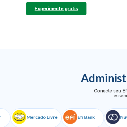
Experimente grátis
Administ
Conecte seu ER
essenc
Mercado Livre
Efí Bank
NuvemSh