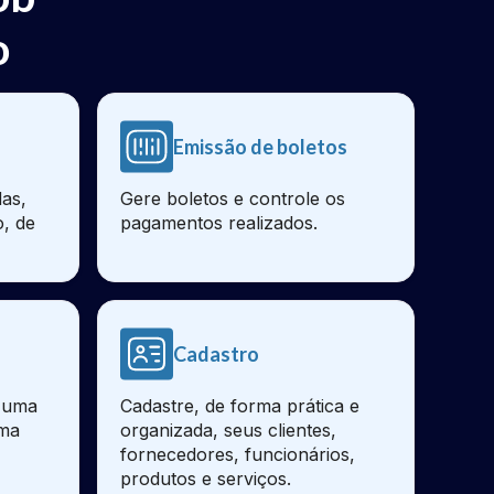
o
Emissão de boletos
as,
Gere boletos e controle os
o, de
pagamentos realizados.
Cadastro
e uma
Cadastre, de forma prática e
sma
organizada, seus clientes,
fornecedores, funcionários,
produtos e serviços.