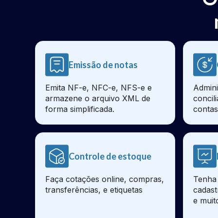
Emissão de notas
Emita NF-e, NFC-e, NFS-e e
Admini
armazene o arquivo XML de
concil
forma simplificada.
contas
Controle de estoque
Faça cotações online, compras,
Tenha 
transferências, e etiquetas
cadast
e muit