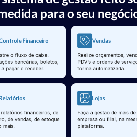
medida para o seu negóci
Controle Financeiro
Vendas
stre o fluxo de caixa,
Realize orçamentos, vend
iações bancárias, boletos,
PDV’s e ordens de serviç
 a pagar e receber.
forma automatizada.
Relatórios
Lojas
relatórios financeiros, de
Faça a gestão de mais d
ro, de vendas, de estoque
empresa ou filial, na me
o mais.
plataforma.