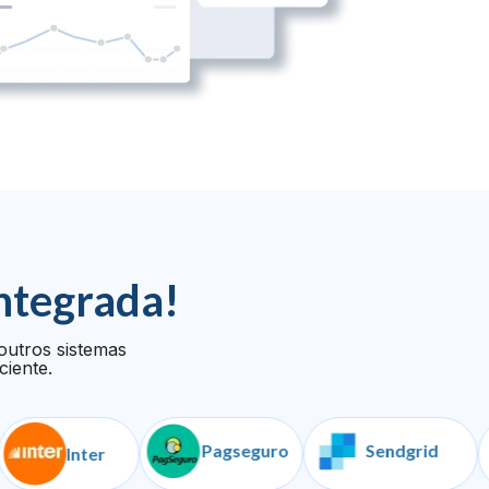
ntegrada!
outros sistemas
ciente.
Pagseguro
Sendgrid
Inter