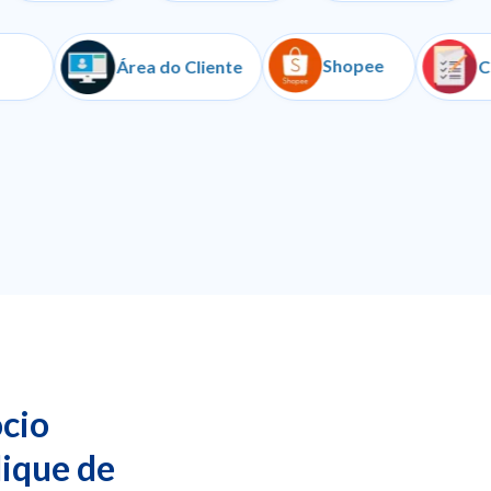
Shopee
Iugu
Área do Cliente
cio
lique de