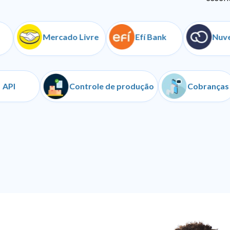
Mercado Livre
Efí Bank
NuvemSh
API
Controle de produção
Cob