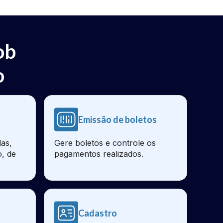
ob
o
Emissão de boletos
as,
Gere boletos e controle os
o, de
pagamentos realizados.
Cadastro