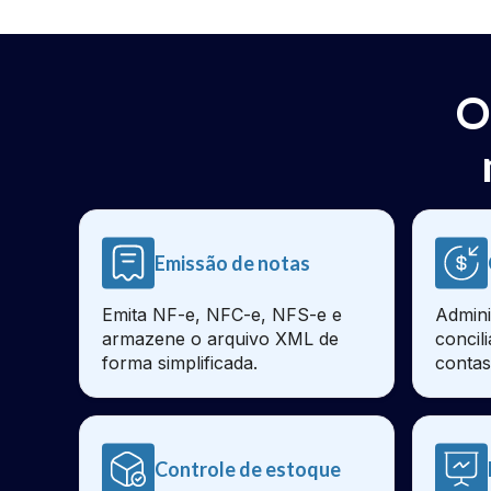
O
Emissão de notas
Emita NF-e, NFC-e, NFS-e e
Admini
armazene o arquivo XML de
concil
forma simplificada.
contas
Controle de estoque