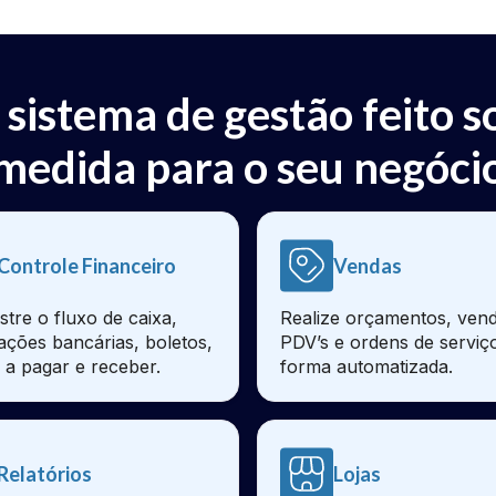
 sistema de gestão feito s
medida para o seu negóci
Controle Financeiro
Vendas
stre o fluxo de caixa,
Realize orçamentos, vend
iações bancárias, boletos,
PDV’s e ordens de serviç
 a pagar e receber.
forma automatizada.
Relatórios
Lojas