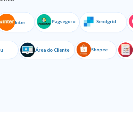
Pagseguro
Sendgrid
C
Inter
Shopee
Iugu
Área do Cliente