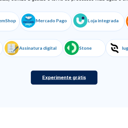
op
Mercado Pago
Loja integrada
ranças
Assinatura digital
Stone
Experimente grátis