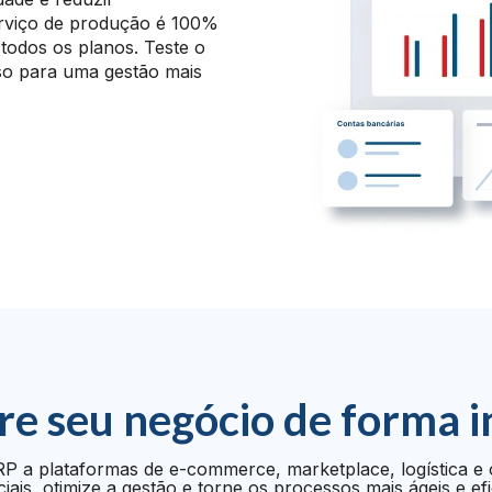
erviço de produção é 100%
 todos os planos. Teste o
so para uma gestão mais
re seu negócio de forma i
P a plataformas de e-commerce, marketplace, logística e 
iais, otimize a gestão e torne os processos mais ágeis e efi