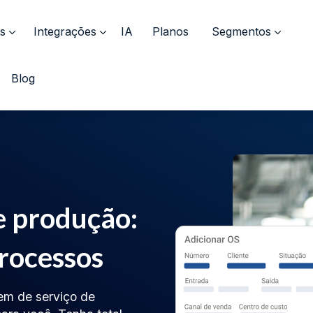
s
Integrações
IA
Planos
Segmentos
Blog
e produção:
processos
dem de serviço de