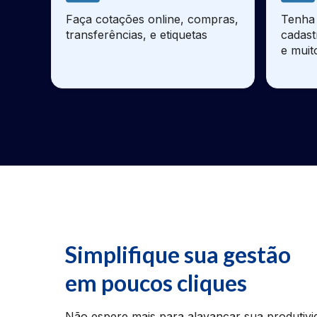
Faça cotações online, compras,
Tenha 
transferências, e etiquetas
cadast
e muit
Simplifique sua gestão
em poucos cliques
Não espere mais para alavancar sua produtivi