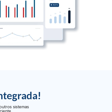
ntegrada!
outros sistemas
ciente.