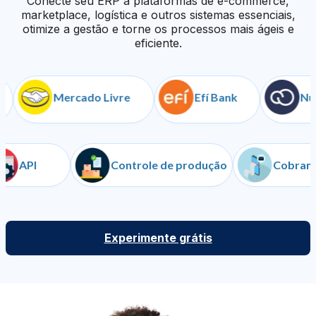
Conecte seu ERP a plataformas de e-commerce,
marketplace, logística e outros sistemas essenciais,
otimize a gestão e torne os processos mais ágeis e
eficiente.
Mercado Livre
Efí Bank
Nuvem
API
Controle de produção
Co
Experimente grátis