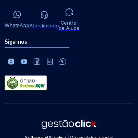
Central
WhatsApp
Atendimento
de Ajuda
Siga-nos
ÓTIMO
Software ERP online | Dê um click e pronto!