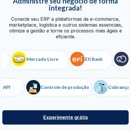
Administre seu negócio de forma
integrada!
Conecte seu ERP a plataformas de e-commerce,
marketplace, logística e outros sistemas essenciais,
otimize a gestão e torne os processos mais ágeis e
eficiente.
Mercado Livre
Efí Bank
Nuve
API
Controle de produção
Cobr
Experimente grátis