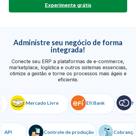
Experimente grátis
Administre seu negócio de forma
integrada!
Conecte seu ERP a plataformas de e-commerce,
marketplace, logística e outros sistemas essenciais,
otimize a gestão e torne os processos mais ágeis e
eficiente.
Mercado Livre
Efí Bank
Nuve
API
Controle de produção
Cob