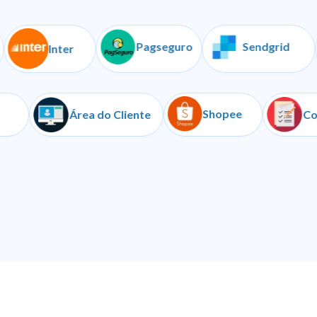
Pagseguro
Sendgrid
Inter
Shopee
Iugu
Área do Cliente