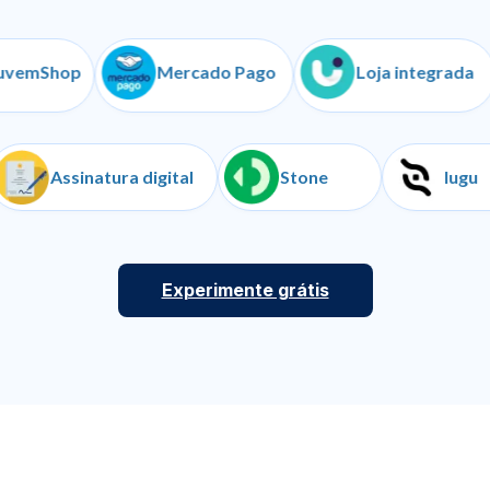
hop
Mercado Pago
Loja integrada
nças
Assinatura digital
Stone
Experimente grátis