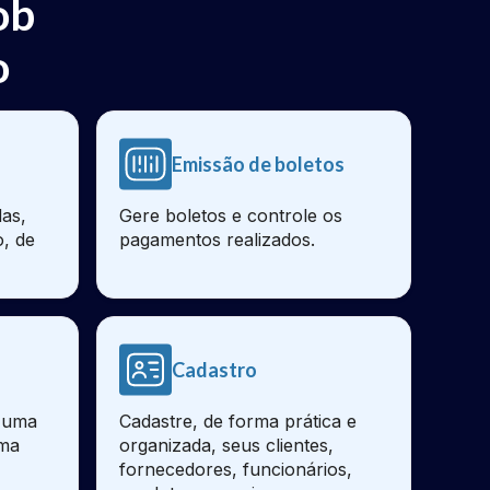
ob
o
Emissão de boletos
as,
Gere boletos e controle os
o, de
pagamentos realizados.
Cadastro
e uma
Cadastre, de forma prática e
sma
organizada, seus clientes,
fornecedores, funcionários,