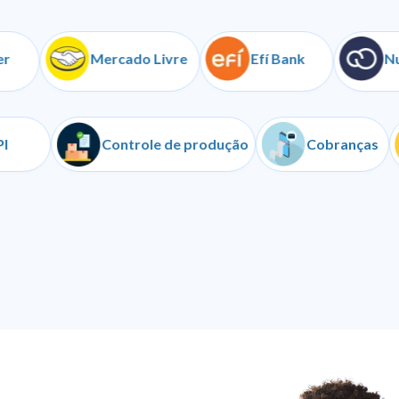
Mercado Livre
Efí Bank
NuvemS
API
Controle de produção
Cobra