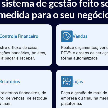
 sistema de gestão feito s
medida para o seu negóci
Controle Financeiro
Vendas
stre o fluxo de caixa,
Realize orçamentos, vend
iações bancárias, boletos,
PDV’s e ordens de serviç
 a pagar e receber.
forma automatizada.
Relatórios
Lojas
relatórios financeiros, de
Faça a gestão de mais d
ro, de vendas, de estoque
empresa ou filial, na me
o mais.
plataforma.