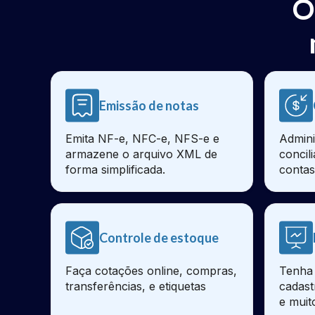
O
Emissão de notas
Emita NF-e, NFC-e, NFS-e e
Admini
armazene o arquivo XML de
concil
forma simplificada.
contas
Controle de estoque
Faça cotações online, compras,
Tenha 
transferências, e etiquetas
cadast
e muit