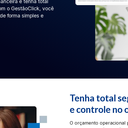
anceira e tenha total
Com o GestãoClick, você
de forma simples e
Tenha total s
e controle no
O orçamento operacional p