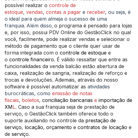
possível realizar o
controle de
estoque
,
vendas
,
contas a pagar
e
receber
, ou seja, é
o ideal para quem almeja o sucesso de uma
franquia.
Além disso
o programa é pensado para lojas
,
e, por isso, possui PDV Online do GestãoClick no qual
você, facilmente, pode realizar vendas e selecionar o
método de pagamento que o cliente quer usar de
forma integrada com o
controle de estoque
e
o
controle financeiro
. É válido ressaltar que entre as
funcionalidades da venda balcão estão abertura de
caixa, realização de sangria, realização de reforço e
trocas e devoluções. Ademais, a
través do nosso
software é possível automatizar as
atividades
burocráticas, como
emissão de notas
fiscais
,
boletos
,
conciliação bancarias
e
importação de
XM
L.
Caso a sua franquia seja de prestação de
serviço, o GestãoClick também oferece todo o
suporte
auxiliando no controle da
prestação de
serviço
,
locação
,
orçamento
e
contratos
de
locação
e
de
serviç
o.