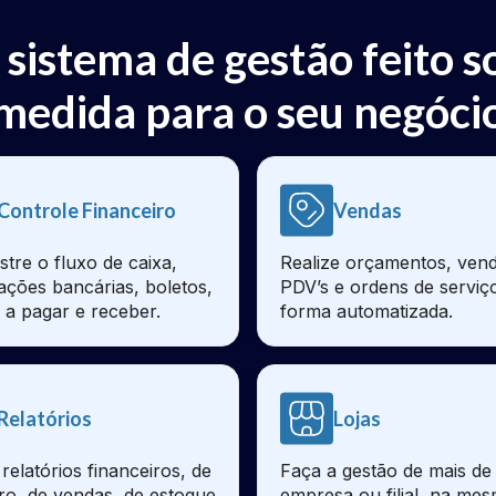
 sistema de gestão feito s
medida para o seu negóci
Controle Financeiro
Vendas
stre o fluxo de caixa,
Realize orçamentos, vend
iações bancárias, boletos,
PDV’s e ordens de serviç
 a pagar e receber.
forma automatizada.
Relatórios
Lojas
relatórios financeiros, de
Faça a gestão de mais d
ro, de vendas, de estoque
empresa ou filial, na me