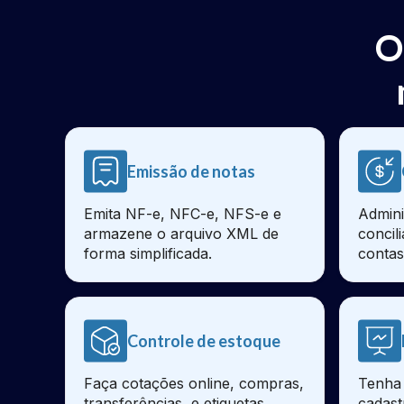
O
Emissão de notas
Emita NF-e, NFC-e, NFS-e e
Admini
armazene o arquivo XML de
concil
forma simplificada.
contas
Controle de estoque
Faça cotações online, compras,
Tenha 
transferências, e etiquetas
cadast