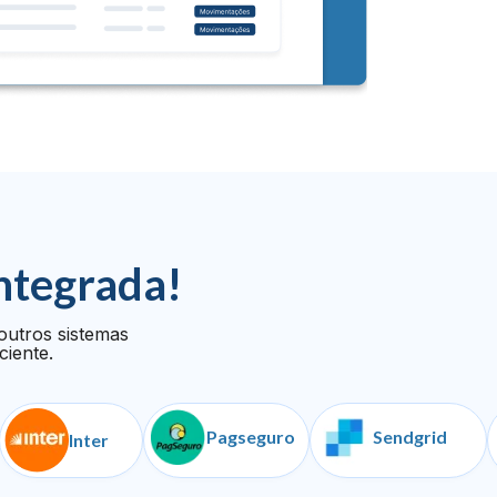
ntegrada!
outros sistemas
ciente.
Pagseguro
Sendgrid
Inter