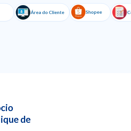
Shopee
Iugu
Área do Cliente
cio
lique de