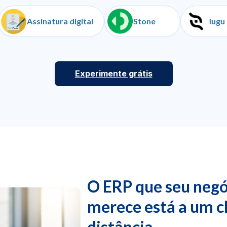
anças
Assinatura digital
Stone
Experimente grátis
O ERP que seu negó
merece está a um c
distância