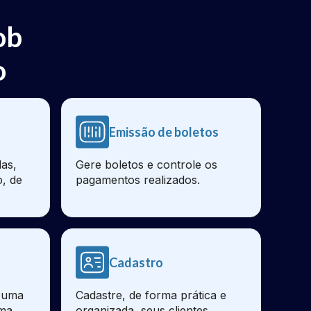
ob
o
Emissão de boletos
as,
Gere boletos e controle os
o, de
pagamentos realizados.
Cadastro
e uma
Cadastre, de forma prática e
sma
organizada, seus clientes,