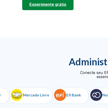
Experimente grátis
Administ
Conecte seu ER
essenc
Mercado Livre
Efí Bank
NuvemS