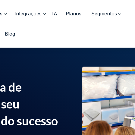
s
Integrações
IA
Planos
Segmentos
Blog
a de
 seu
 do sucesso