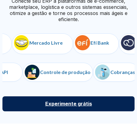
Conecte seu ERP a plataformas de e-commerce,
marketplace, logística e outros sistemas essenciais,
otimize a gestão e torne os processos mais ágeis e
eficiente.
Mercado Livre
Efí Bank
Nuv
API
Controle de produção
Cobra
Experimente grátis