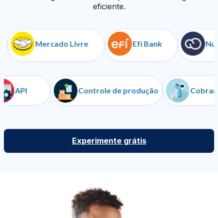
eficiente.
Mercado Livre
Efí Bank
Nuvem
API
Controle de produção
Co
Experimente grátis