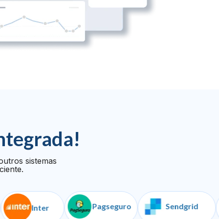
ntegrada!
outros sistemas
ciente.
Pagseguro
Sendgrid
Inter