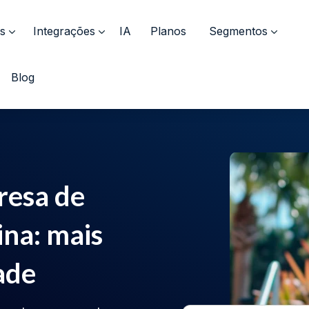
s
Integrações
IA
Planos
Segmentos
Blog
resa de
na: mais
dade