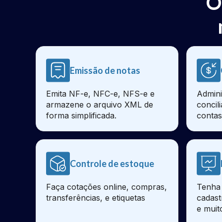
O
Emissão de notas
Emita NF-e, NFC-e, NFS-e e
Admini
armazene o arquivo XML de
concil
forma simplificada.
contas
Controle de estoque
Faça cotações online, compras,
Tenha 
transferências, e etiquetas
cadast
e muit