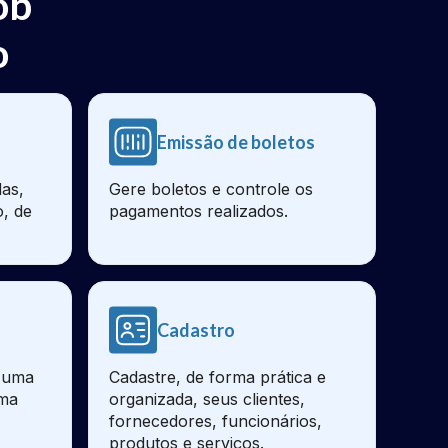
ob
o
Emissão de boletos
as,
Gere boletos e controle os
o, de
pagamentos realizados.
Cadastro
e uma
Cadastre, de forma prática e
sma
organizada, seus clientes,
fornecedores, funcionários,
produtos e serviços.