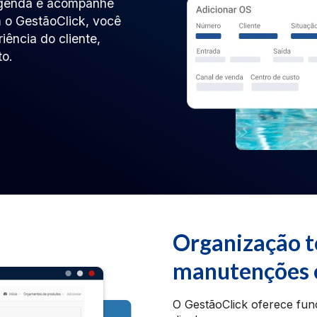
 agenda e acompanhe
 o GestãoClick, você
iência do cliente,
to.
Organização t
manutenções 
O GestãoClick oferece funci