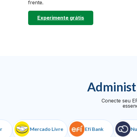
frente.
Experimente grátis
Administ
Conecte seu ER
essenc
Mercado Livre
Efí Bank
NuvemS