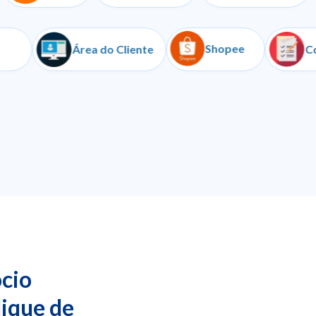
Shopee
Iugu
Área do Cliente
cio
lique de