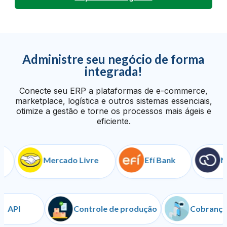
Administre seu negócio de forma
integrada!
Conecte seu ERP a plataformas de e-commerce,
marketplace, logística e outros sistemas essenciais,
otimize a gestão e torne os processos mais ágeis e
eficiente.
Mercado Livre
Efí Bank
Nuve
API
Controle de produção
Cob