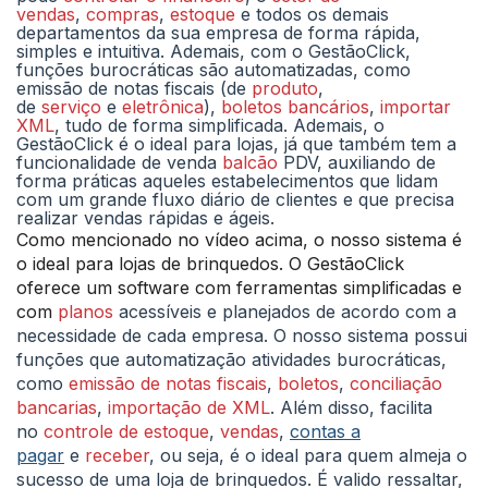
vendas
,
compras
,
estoque
e todos os demais
departamentos da sua empresa de forma rápida,
simples e intuitiva. Ademais, com o GestãoClick,
funções burocráticas são automatizadas, como
emissão de notas fiscais (de
produto
,
de
serviço
e
eletrônica
),
boletos bancários
,
importar
XML
, tudo de forma simplificada. Ademais, o
GestãoClick é o ideal para lojas, já que também tem a
funcionalidade de venda
balcão
PDV, auxiliando de
forma práticas aqueles estabelecimentos que lidam
com um grande fluxo diário de clientes e que precisa
realizar vendas rápidas e ágeis.
Como mencionado no vídeo acima, o nosso sistema é
o ideal para lojas de brinquedos. O GestãoClick
oferece um software com ferramentas simplificadas e
com
planos
acessíveis e planejados de acordo com a
necessidade de cada empresa. O nosso sistema possui
funções que automatização atividades burocráticas,
como
emissão de notas fiscais
,
boletos
,
conciliação
bancarias
,
importação de XML
. Além disso, facilita
no
controle de estoque
,
vendas
,
contas a
pagar
e
receber
, ou seja, é o ideal para quem almeja o
sucesso de uma loja de brinquedos. É valido ressaltar,