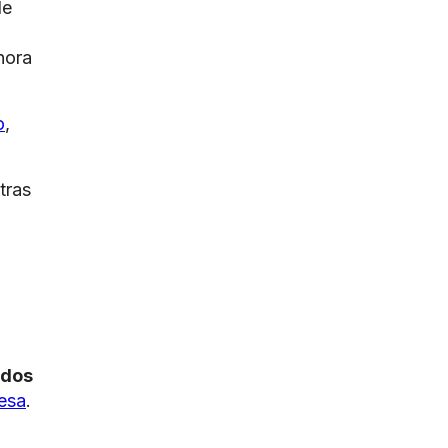
de
hora
o
,
tras
.
ados
esa
.