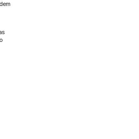
ndem
as
 o