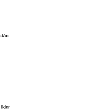
stão
lidar