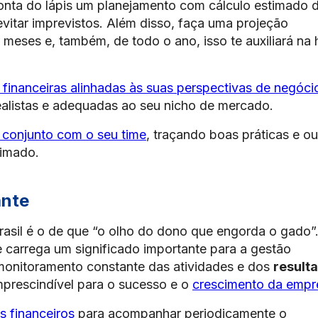
onta do lápis um planejamento com cálculo estimado 
 evitar imprevistos. Além disso, faça uma projeção
meses e, também, de todo o ano, isso te auxiliará na 
 financeiras alinhadas às suas perspectivas de negóci
alistas e adequadas ao seu nicho de mercado.
conjunto com o seu time
, traçando boas práticas e ou
timado.
ante
asil é o de que “o olho do dono que engorda o gado”
e carrega um significado importante para a gestão
 monitoramento constante das atividades e dos
result
mprescindível para o sucesso e o
crescimento da empr
s financeiros
para acompanhar periodicamente o