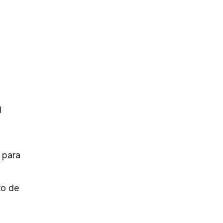
l
 para
to de