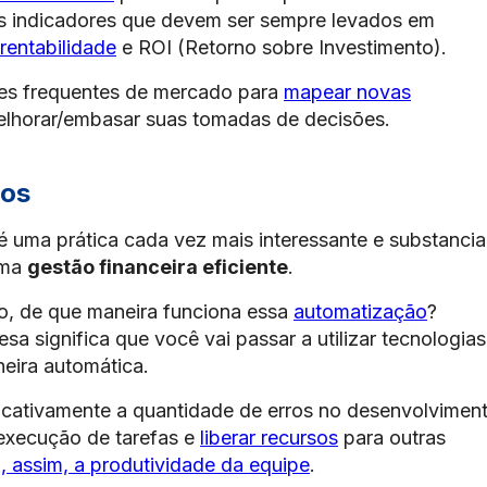
 indicadores que devem ser sempre levados em
rentabilidade
e ROI (Retorno sobre Investimento).
ses frequentes de mercado para
mapear novas
elhorar/embasar suas tomadas de decisões.
sos
é uma prática cada vez mais interessante e substancia
uma
gestão financeira eficiente
.
o, de que maneira funciona essa
automatização
?
a significa que você vai passar a utilizar tecnologias
neira automática.
ficativamente a quantidade de erros no desenvolvimen
 execução de tarefas e
liberar recursos
para outras
 assim, a produtividade da equipe
.