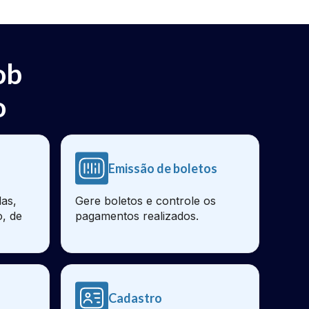
ob
o
Emissão de boletos
as,
Gere boletos e controle os
o, de
pagamentos realizados.
Cadastro