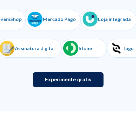
hop
Mercado Pago
Loja integrada
anças
Assinatura digital
Stone
Experimente grátis