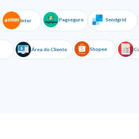
Pagseguro
Sendgrid
Inter
Shopee
Iugu
Área do Cliente