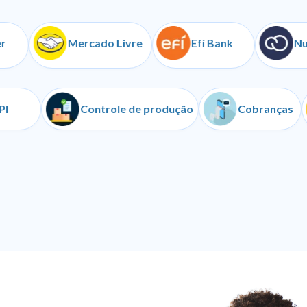
Mercado Livre
Efí Bank
NuvemS
API
Controle de produção
Cobr