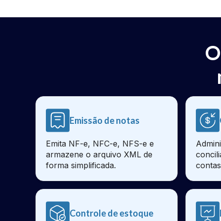
O
Emissão de notas
Emita NF-e, NFC-e, NFS-e e
Admini
armazene o arquivo XML de
concil
forma simplificada.
contas
Controle de estoque