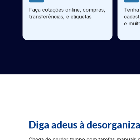
Faça cotações online, compras,
Tenha 
transferências, e etiquetas
cadast
e muit
Diga adeus à desorganiz
Chega de perder tempo com tarefas manuais e