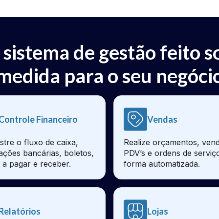
 sistema de gestão feito s
medida para o seu negóci
Controle Financeiro
Vendas
stre o fluxo de caixa,
Realize orçamentos, vend
iações bancárias, boletos,
PDV’s e ordens de serviç
 a pagar e receber.
forma automatizada.
Relatórios
Lojas