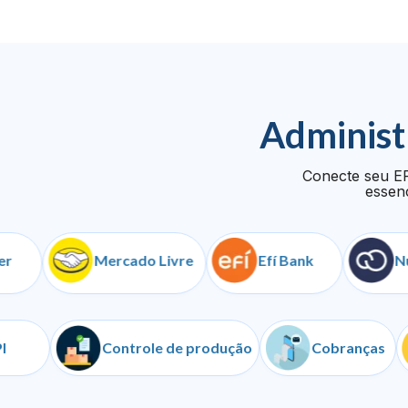
Administ
Conecte seu ER
essenc
Mercado Livre
Efí Bank
NuvemS
API
Controle de produção
Cobra