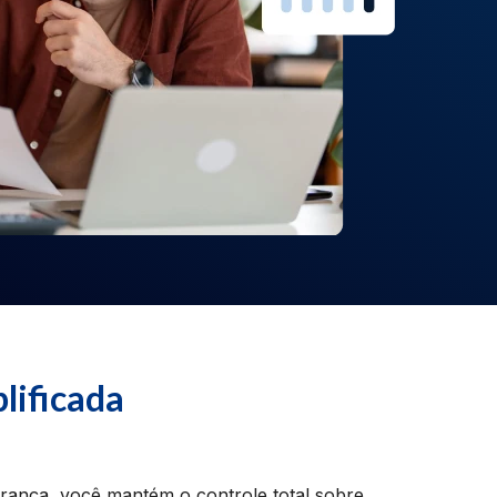
lificada
rança, você mantém o controle total sobre