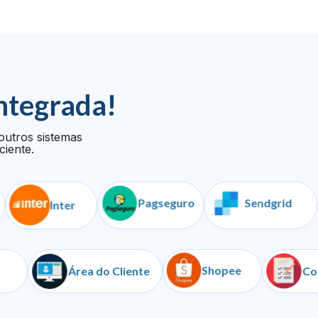
ntegrada!
outros sistemas
ciente.
Pagseguro
Sendgrid
Inter
Shopee
Iugu
Área do Cliente