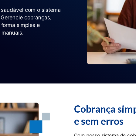
a saudável com o sistema
 Gerencie cobranças,
forma simples e
 manuais.
Cobrança simp
e sem erros
Com nosso sistema de cob