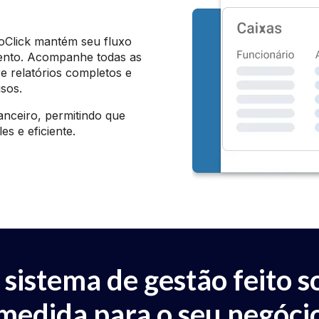
oClick mantém seu fluxo
mento. Acompanhe todas as
e relatórios completos e
isos.
anceiro, permitindo que
s e eficiente.
 sistema de gestão feito s
medida para o seu negóci