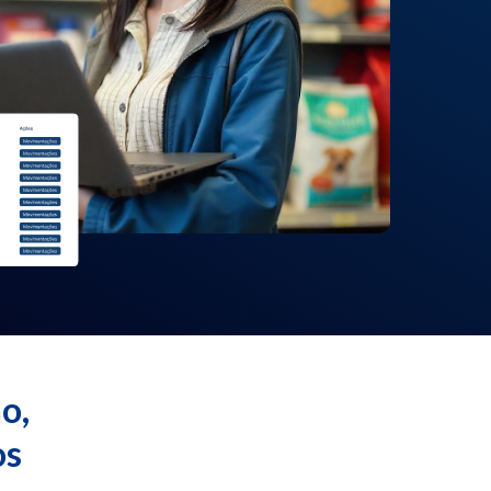
o,
os