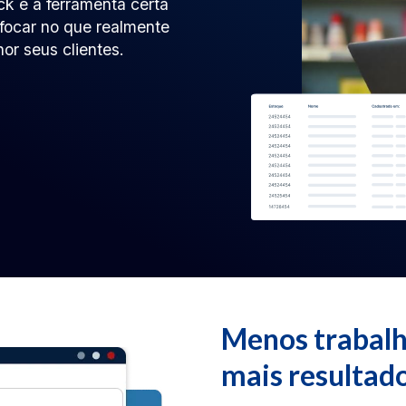
ck é a ferramenta certa
a focar no que realmente
or seus clientes.
Menos trabalh
mais resultad