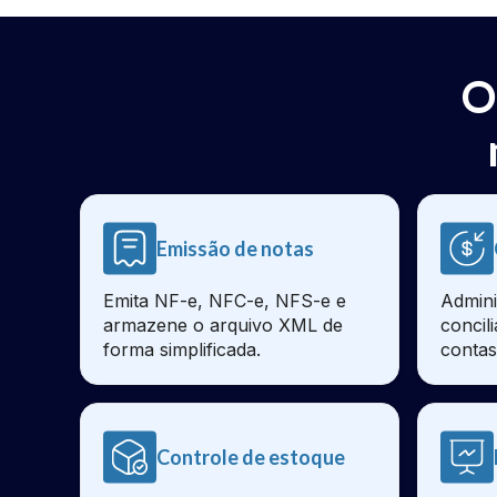
O
Emissão de notas
Emita NF-e, NFC-e, NFS-e e
Admini
armazene o arquivo XML de
concil
forma simplificada.
contas
Controle de estoque