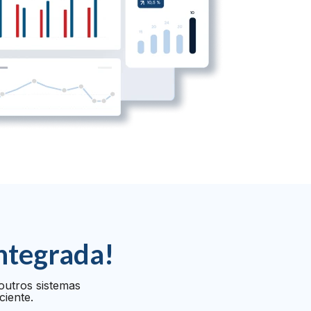
ntegrada!
outros sistemas
ciente.