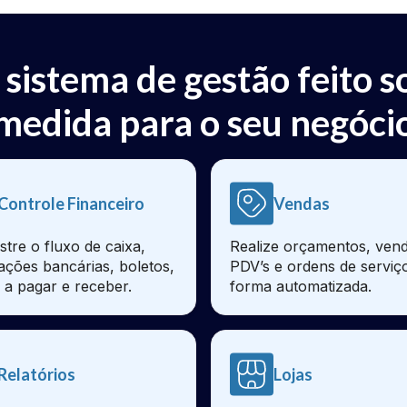
 sistema de gestão feito s
medida para o seu negóci
Controle Financeiro
Vendas
stre o fluxo de caixa,
Realize orçamentos, vend
iações bancárias, boletos,
PDV’s e ordens de serviç
 a pagar e receber.
forma automatizada.
Relatórios
Lojas