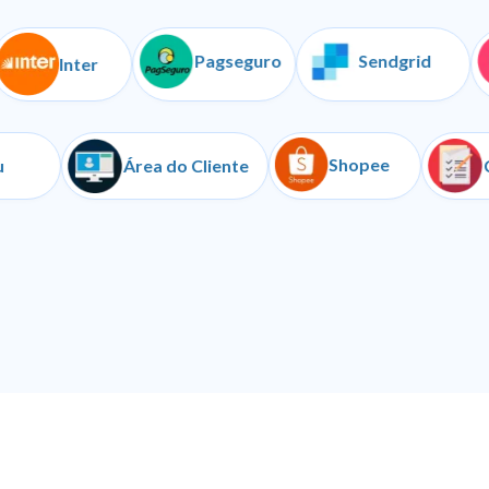
Pagseguro
Sendgrid
C
Inter
Shopee
Iugu
Área do Cliente