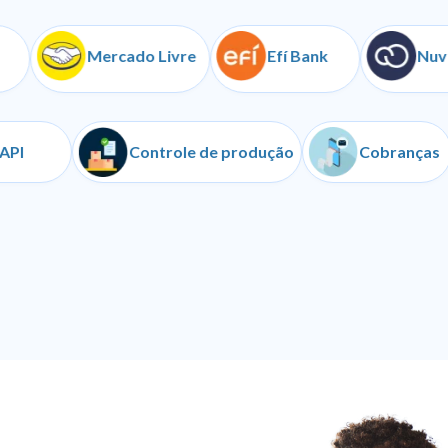
Mercado Livre
Efí Bank
NuvemSho
API
Controle de produção
Cob