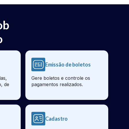
ob
o
Emissão de boletos
as,
Gere boletos e controle os
o, de
pagamentos realizados.
Cadastro