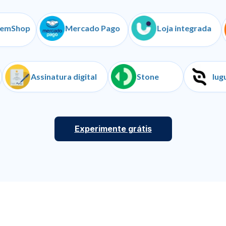
p
Mercado Pago
Loja integrada
ranças
Assinatura digital
Stone
Experimente grátis